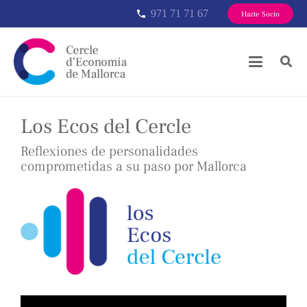
971 71 71 67
phone
Hazte Socio
Los Ecos del Cercle
Reflexiones de personalidades
comprometidas a su paso por Mallorca