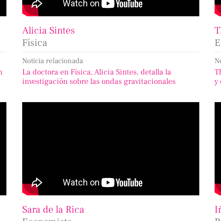
Alicia Sintes
T
Física
E
Noticia relacionada
N
n
La doctora en Física, Alicia Sintes, detalla la
T
investigación sobre las ondas gravitacionales
y
Sara de la Rica
I