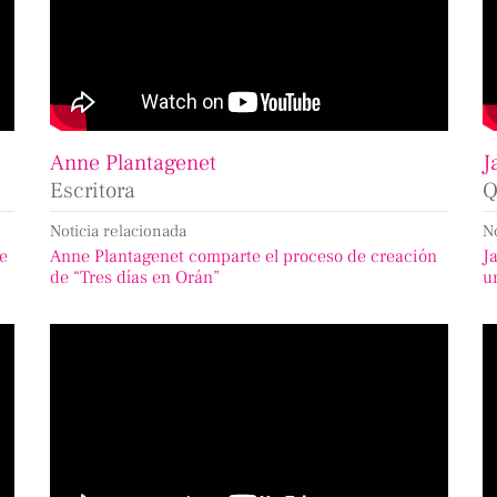
Anne Plantagenet
J
Escritora
Q
Noticia relacionada
N
de
Anne Plantagenet comparte el proceso de creación
J
de “Tres días en Orán”
u