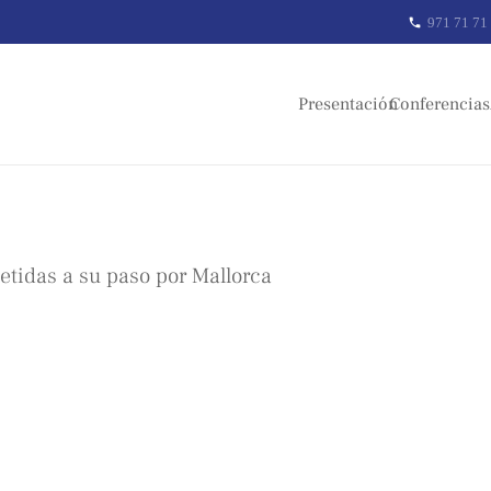
971 71 71
phone
Presentación
Conferencias
tidas a su paso por Mallorca