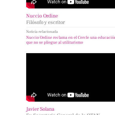
Nuccio Ordine
Filósofo y escritor
Noticia relacionada
Nuccio Ordine reclama en el Cercle una educació
que no se pliegue al utilitarismo
Javier Solana