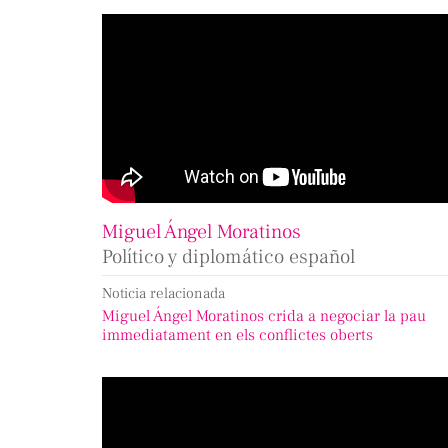
Miguel Ángel Moratinos
Político y diplomático español
Noticia relacionada
Miguel Ángel Moratinos crida a negociar la pau
immediatament en els conflictes oberts