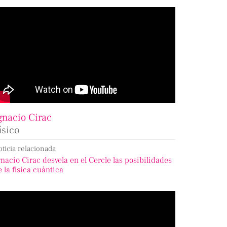
gnacio Cirac
ísico
oticia relacionada
gnacio Cirac desvela en el Cercle las posibilidades
e la física cuántica