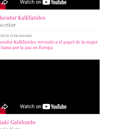
heodor Kallifatides
scritor
oticia relacionada
heodor Kallifatides reivindica el papel de la mujer
 clama por la paz en Europa
ñaki Gabilondo