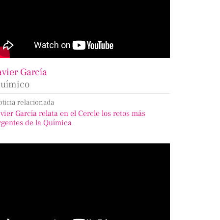
avier García
uímico
oticia relacionada
avier García relata en el Cercle los retos más
rgentes de la Química