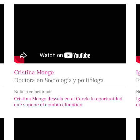
Cristina Monge
I
Doctora en Sociología y politóloga
F
Noticia relacionada
N
Cristina Monge desvela en el Cercle la oportunidad
I
que supone el cambio climático
d