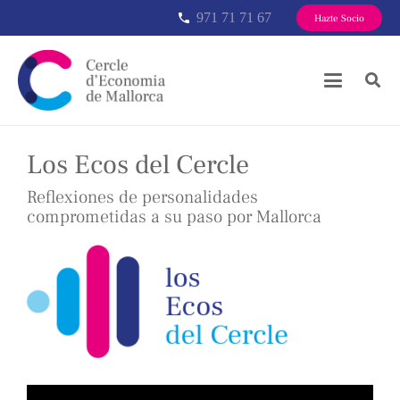
971 71 71 67
phone
Hazte Socio
Los Ecos del Cercle
Reflexiones de personalidades
comprometidas a su paso por Mallorca