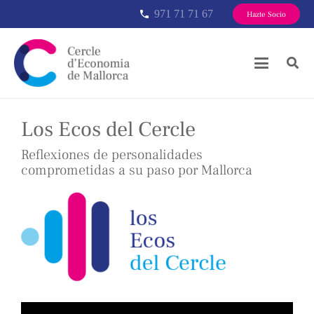
971 71 71 67
phone
Hazte Socio
Los Ecos del Cercle
Reflexiones de personalidades
comprometidas a su paso por Mallorca