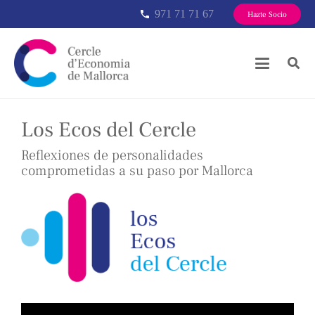
971 71 71 67
phone
Hazte Socio
Los Ecos del Cercle
Reflexiones de personalidades
comprometidas a su paso por Mallorca