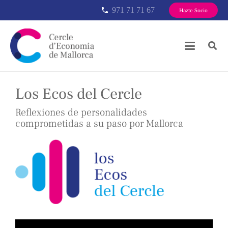
971 71 71 67
phone
Hazte Socio
Los Ecos del Cercle
Reflexiones de personalidades
comprometidas a su paso por Mallorca