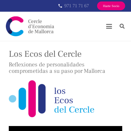
971 71 71 67
phone
Hazte Socio
Los Ecos del Cercle
Reflexiones de personalidades
comprometidas a su paso por Mallorca