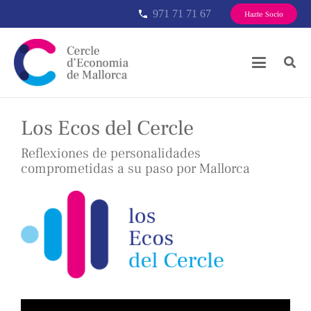
971 71 71 67
phone
Hazte Socio
Los Ecos del Cercle
Reflexiones de personalidades
comprometidas a su paso por Mallorca