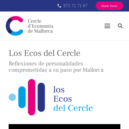
971 71 71 67
phone
Hazte Socio
Los Ecos del Cercle
Reflexiones de personalidades
comprometidas a su paso por Mallorca