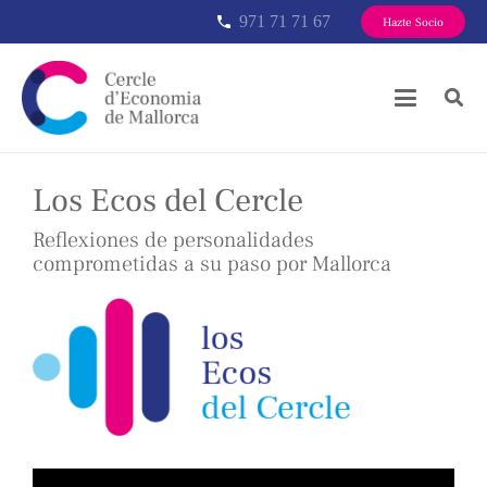
971 71 71 67
phone
Hazte Socio
Los Ecos del Cercle
Reflexiones de personalidades
comprometidas a su paso por Mallorca