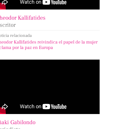
heodor Kallifatides
scritor
oticia relacionada
heodor Kallifatides reivindica el papel de la mujer
 clama por la paz en Europa
ñaki Gabilondo