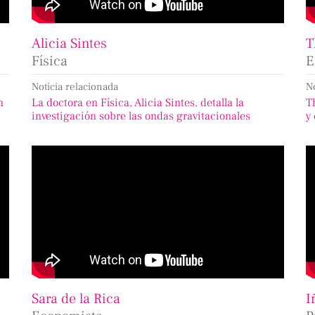
Alicia Sintes
T
Física
E
Noticia relacionada
N
n
La doctora en Física, Alicia Sintes, detalla la
T
investigación sobre las ondas gravitacionales
y
Sara de la Rica
I