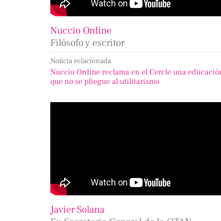
Nuccio Ordine
Filósofo y escritor
Noticia relacionada
Nuccio Ordine reclama en el Cercle una educació
que no se pliegue al utilitarismo
Javier Solana