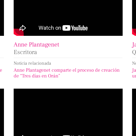
Anne Plantagenet
J
Escritora
Q
Noticia relacionada
N
de
Anne Plantagenet comparte el proceso de creación
J
de “Tres días en Orán”
u