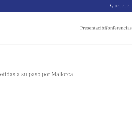
971 71 71
phone
Presentación
Conferencias
tidas a su paso por Mallorca