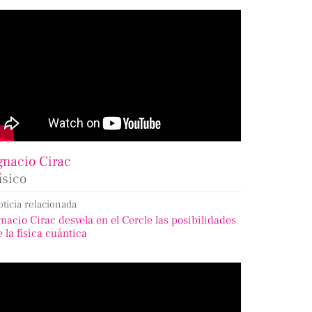
gnacio Cirac
ísico
oticia relacionada
gnacio Cirac desvela en el Cercle las posibilidades
e la física cuántica