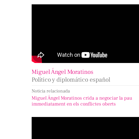
Miguel Ángel Moratinos
Político y diplomático español
Noticia relacionada
Miguel Ángel Moratinos crida a negociar la pau
immediatament en els conflictes oberts