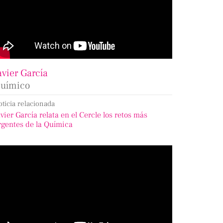
avier García
uímico
oticia relacionada
avier García relata en el Cercle los retos más
rgentes de la Química