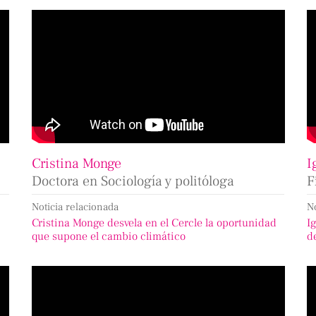
Cristina Monge
I
Doctora en Sociología y politóloga
F
Noticia relacionada
N
Cristina Monge desvela en el Cercle la oportunidad
I
que supone el cambio climático
d