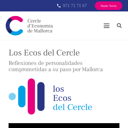
971 71 71 67
phone
Hazte Socio
Los Ecos del Cercle
Reflexiones de personalidades
comprometidas a su paso por Mallorca