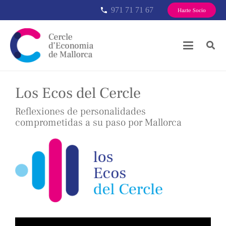
971 71 71 67
phone
Hazte Socio
Los Ecos del Cercle
Reflexiones de personalidades
comprometidas a su paso por Mallorca