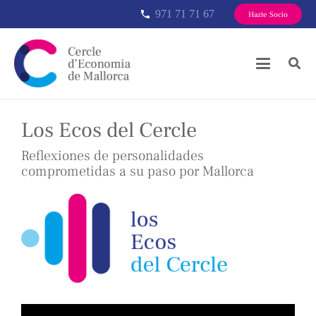
971 71 71 67
phone
Hazte Socio
Los Ecos del Cercle
Reflexiones de personalidades
comprometidas a su paso por Mallorca