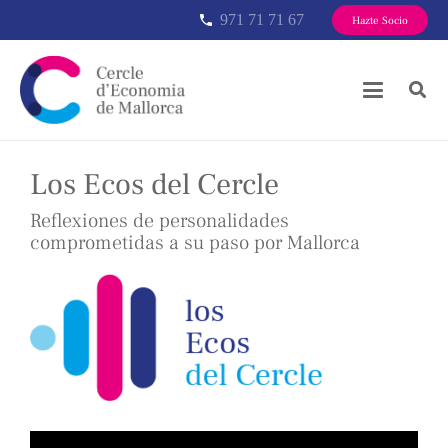
971 71 71 67
phone
Hazte Socio
Los Ecos del Cercle
Reflexiones de personalidades
comprometidas a su paso por Mallorca