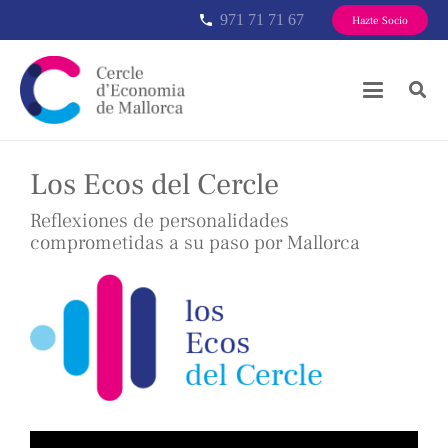
971 71 71 67
phone
Hazte Socio
Los Ecos del Cercle
Reflexiones de personalidades
comprometidas a su paso por Mallorca