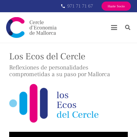
971 71 71 67
phone
Hazte Socio
Los Ecos del Cercle
Reflexiones de personalidades
comprometidas a su paso por Mallorca