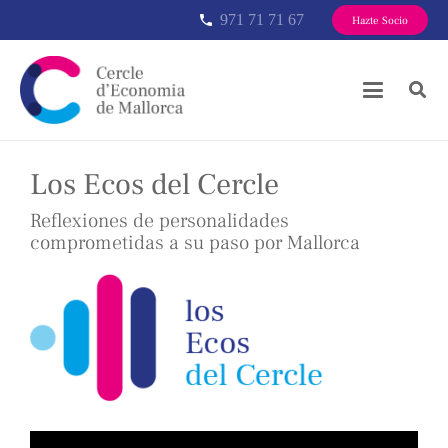
971 71 71 67
phone
Hazte Socio
Los Ecos del Cercle
Reflexiones de personalidades
comprometidas a su paso por Mallorca