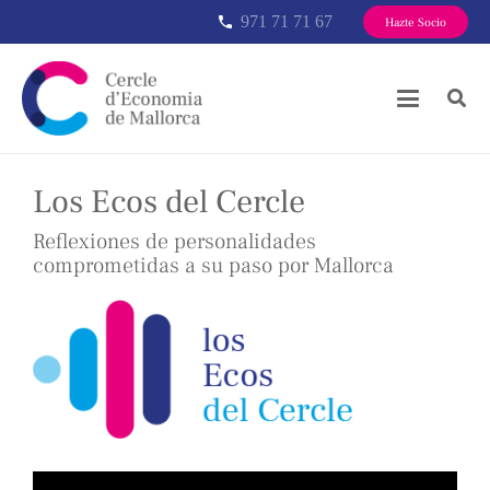
971 71 71 67
phone
Hazte Socio
Los Ecos del Cercle
Reflexiones de personalidades
comprometidas a su paso por Mallorca