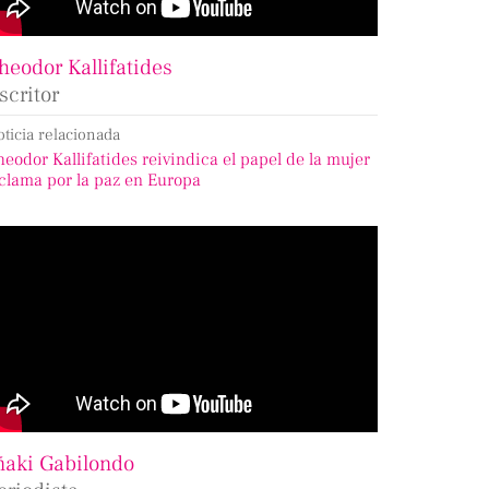
heodor Kallifatides
scritor
oticia relacionada
heodor Kallifatides reivindica el papel de la mujer
 clama por la paz en Europa
ñaki Gabilondo