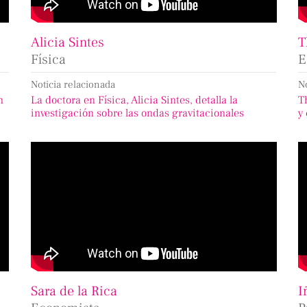
Alicia Sintes
T
Física
E
Noticia relacionada
N
n
La doctora en Física, Alicia Sintes, detalla la
T
investigación sobre las ondas gravitacionales
y
Sara de la Rica
I