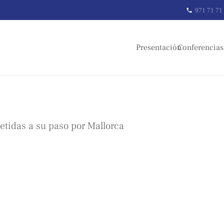
971 71 71
phone
Presentación
Conferencias
tidas a su paso por Mallorca