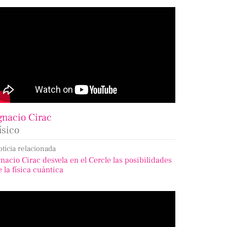
gnacio Cirac
ísico
oticia relacionada
gnacio Cirac desvela en el Cercle las posibilidades
e la física cuántica