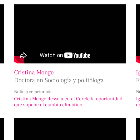
Cristina Monge
I
Doctora en Sociología y politóloga
F
Noticia relacionada
N
Cristina Monge desvela en el Cercle la oportunidad
I
que supone el cambio climático
d