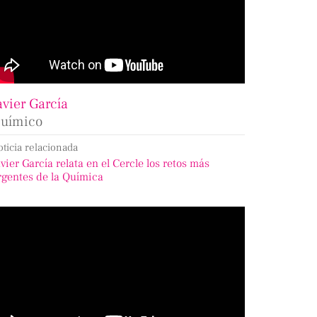
avier García
uímico
oticia relacionada
avier García relata en el Cercle los retos más
rgentes de la Química