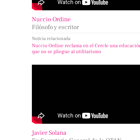
Nuccio Ordine
Filósofo y escritor
Noticia relacionada
Nuccio Ordine reclama en el Cercle una educació
que no se pliegue al utilitarismo
Javier Solana