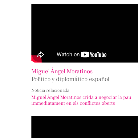
Miguel Ángel Moratinos
Político y diplomático español
Noticia relacionada
Miguel Ángel Moratinos crida a negociar la pau
immediatament en els conflictes oberts