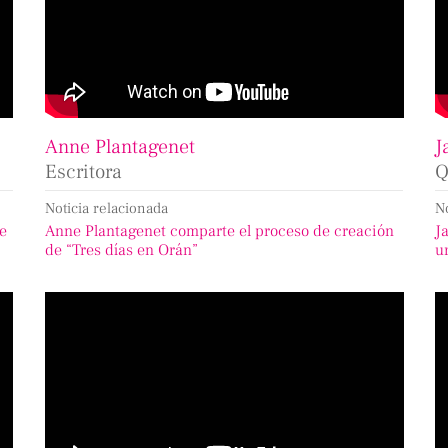
Anne Plantagenet
J
Escritora
Q
Noticia relacionada
N
de
Anne Plantagenet comparte el proceso de creación
J
de “Tres días en Orán”
u