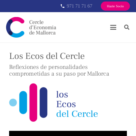
971 71 71 67
phone
Hazte Socio
Los Ecos del Cercle
Reflexiones de personalidades
comprometidas a su paso por Mallorca