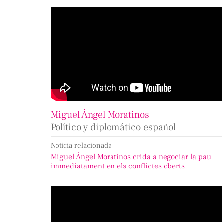
Miguel Ángel Moratinos
Político y diplomático español
Noticia relacionada
Miguel Ángel Moratinos crida a negociar la pau
immediatament en els conflictes oberts