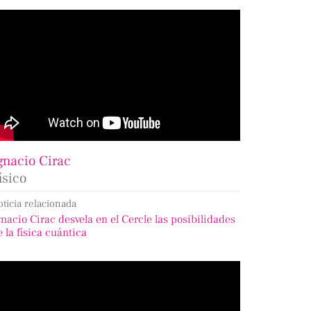
gnacio Cirac
ísico
oticia relacionada
gnacio Cirac desvela en el Cercle las posibilidades
e la física cuántica