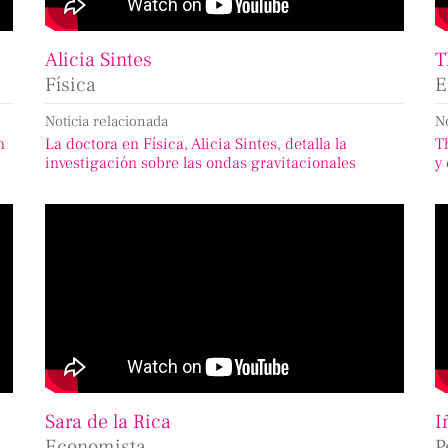
Alicia Sintes
T
Física
E
Noticia relacionada
N
n
La doctora en Física, Alicia Sintes, detalla la
T
investigación sobre las ondas gravitacionales
y
Sara de la Rica
I
Economista
P