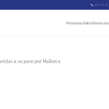
971 71 71
phone
Presentación
Conferencias
tidas a su paso por Mallorca