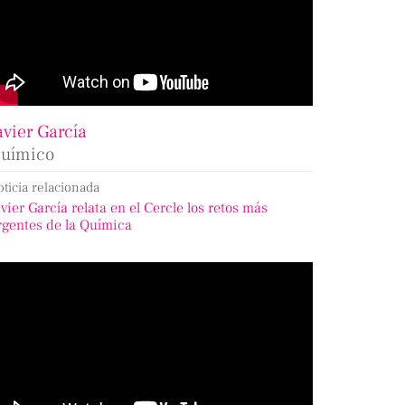
avier García
uímico
oticia relacionada
avier García relata en el Cercle los retos más
rgentes de la Química