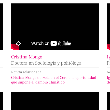
Cristina Monge
I
Doctora en Sociología y politóloga
F
Noticia relacionada
N
Cristina Monge desvela en el Cercle la oportunidad
I
que supone el cambio climático
d