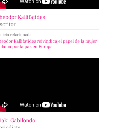
heodor Kallifatides
scritor
oticia relacionada
heodor Kallifatides reivindica el papel de la mujer
 clama por la paz en Europa
ñaki Gabilondo
eriodista