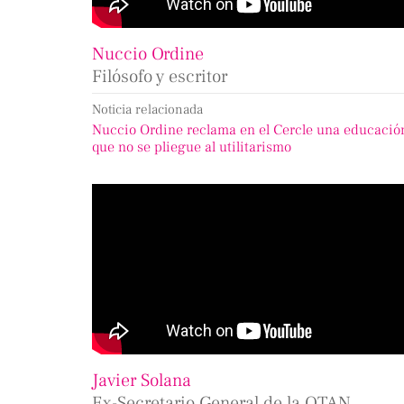
Nuccio Ordine
Filósofo y escritor
Noticia relacionada
Nuccio Ordine reclama en el Cercle una educació
que no se pliegue al utilitarismo
Javier Solana
Ex-Secretario General de la OTAN