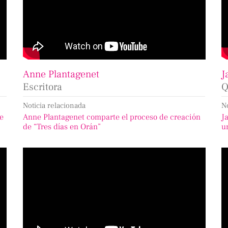
Anne Plantagenet
J
Escritora
Q
Noticia relacionada
N
de
Anne Plantagenet comparte el proceso de creación
J
de “Tres días en Orán”
u