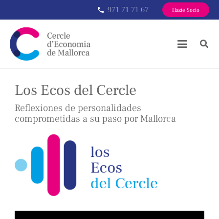
971 71 71 67
phone
Hazte Socio
Los Ecos del Cercle
Reflexiones de personalidades
comprometidas a su paso por Mallorca