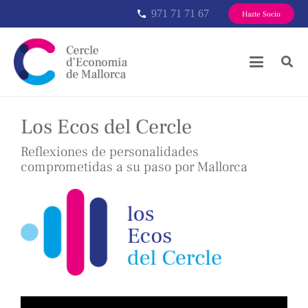
971 71 71 67
phone
Hazte Socio
Los Ecos del Cercle
Reflexiones de personalidades
comprometidas a su paso por Mallorca