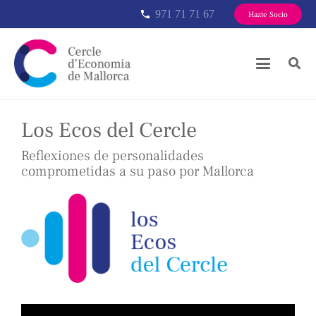
971 71 71 67
phone
Hazte Socio
Los Ecos del Cercle
Reflexiones de personalidades
comprometidas a su paso por Mallorca