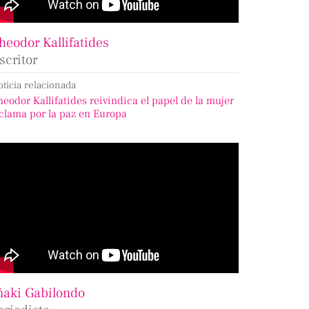
heodor Kallifatides
scritor
oticia relacionada
heodor Kallifatides reivindica el papel de la mujer
 clama por la paz en Europa
ñaki Gabilondo