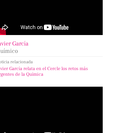
avier García
uímico
oticia relacionada
avier García relata en el Cercle los retos más
rgentes de la Química