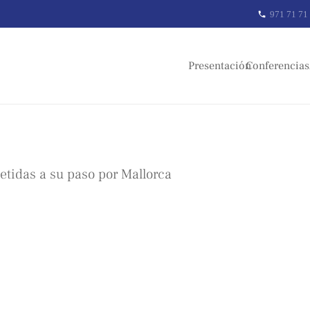
971 71 71
phone
Presentación
Conferencias
tidas a su paso por Mallorca