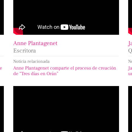
Anne Plantagenet
J
Escritora
Q
Noticia relacionada
N
de
Anne Plantagenet comparte el proceso de creación
J
de “Tres días en Orán”
u