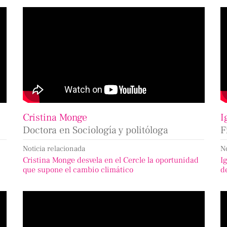
Cristina Monge
I
Doctora en Sociología y politóloga
F
Noticia relacionada
N
Cristina Monge desvela en el Cercle la oportunidad
I
que supone el cambio climático
d