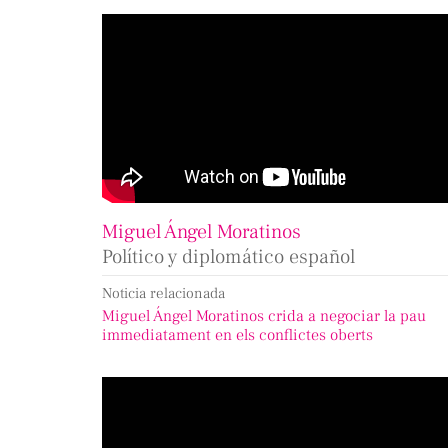
Miguel Ángel Moratinos
Político y diplomático español
Noticia relacionada
Miguel Ángel Moratinos crida a negociar la pau
immediatament en els conflictes oberts