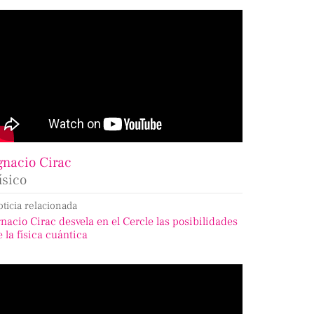
gnacio Cirac
ísico
oticia relacionada
gnacio Cirac desvela en el Cercle las posibilidades
e la física cuántica