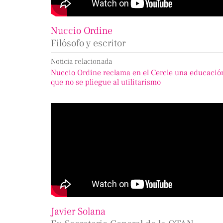
Nuccio Ordine
Filósofo y escritor
Noticia relacionada
Nuccio Ordine reclama en el Cercle una educació
que no se pliegue al utilitarismo
Javier Solana