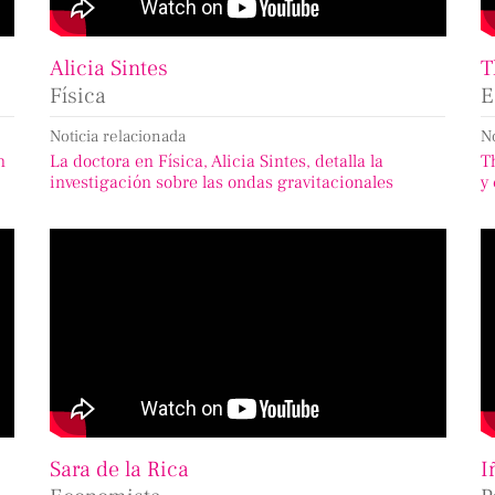
Alicia Sintes
T
Física
E
Noticia relacionada
N
n
La doctora en Física, Alicia Sintes, detalla la
T
investigación sobre las ondas gravitacionales
y
Sara de la Rica
I