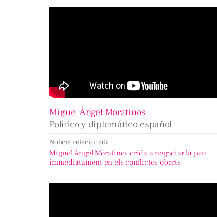
Miguel Ángel Moratinos
Político y diplomático español
Noticia relacionada
Miguel Ángel Moratinos crida a negociar la pau
immediatament en els conflictes oberts