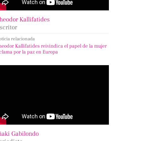
heodor Kallifatides
scritor
oticia relacionada
heodor Kallifatides reivindica el papel de la mujer
 clama por la paz en Europa
ñaki Gabilondo