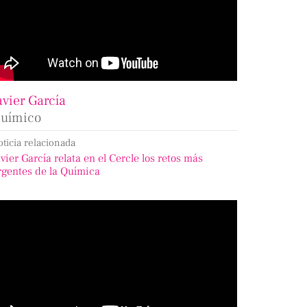
avier García
uímico
oticia relacionada
avier García relata en el Cercle los retos más
rgentes de la Química