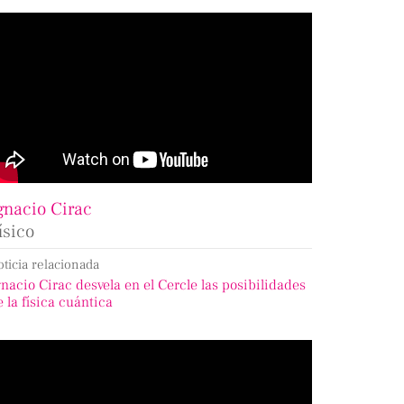
gnacio Cirac
ísico
oticia relacionada
gnacio Cirac desvela en el Cercle las posibilidades
e la física cuántica