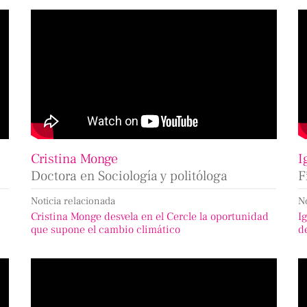
Cristina Monge
I
Doctora en Sociología y politóloga
F
Noticia relacionada
N
Cristina Monge desvela en el Cercle la oportunidad
I
que supone el cambio climático
d