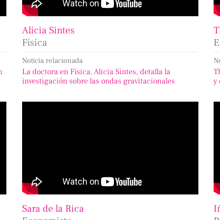
Alicia Sintes
T
Física
E
Noticia relacionada
N
n
La doctora en Física, Alicia Sintes, detalla la
T
investigación sobre las ondas gravitacionales
y
Sara de la Rica
I