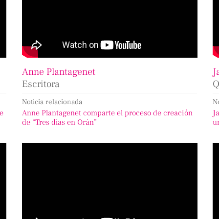
Anne Plantagenet
J
Escritora
Q
Noticia relacionada
N
de
Anne Plantagenet comparte el proceso de creación
J
de “Tres días en Orán”
u