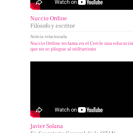
Nuccio Ordine
Filósofo y escritor
Noticia relacionada
Nuccio Ordine reclama en el Cercle una educació
que no se pliegue al utilitarismo
Javier Solana