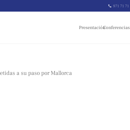
971 71 71
phone
Presentación
Conferencias
tidas a su paso por Mallorca