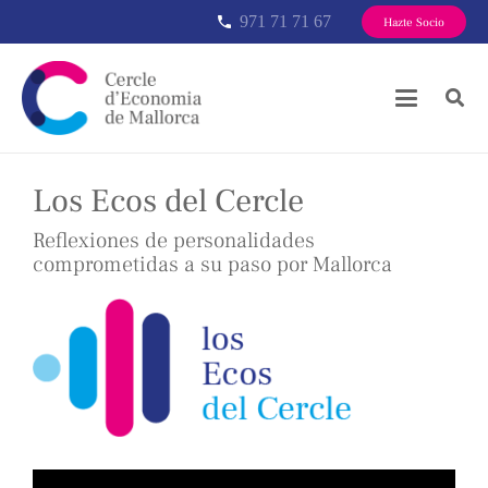
971 71 71 67
phone
Hazte Socio
Los Ecos del Cercle
Reflexiones de personalidades
comprometidas a su paso por Mallorca