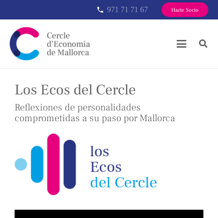
971 71 71 67
phone
Hazte Socio
Los Ecos del Cercle
Reflexiones de personalidades
comprometidas a su paso por Mallorca