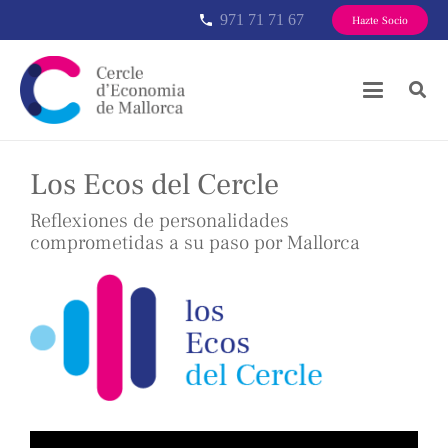
971 71 71 67
phone
Hazte Socio
Los Ecos del Cercle
Reflexiones de personalidades
comprometidas a su paso por Mallorca