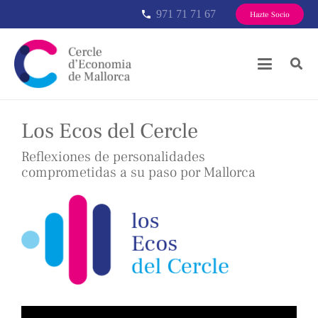
971 71 71 67
phone
Hazte Socio
Los Ecos del Cercle
Reflexiones de personalidades
comprometidas a su paso por Mallorca