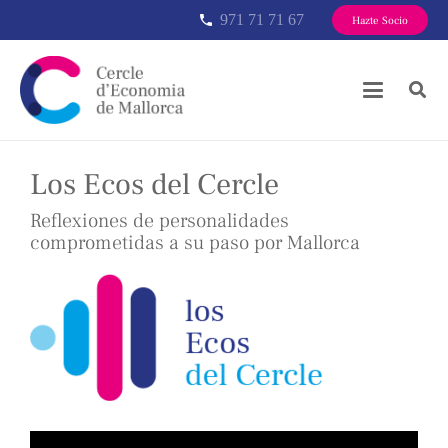
971 71 71 67
phone
Hazte Socio
Los Ecos del Cercle
Reflexiones de personalidades
comprometidas a su paso por Mallorca