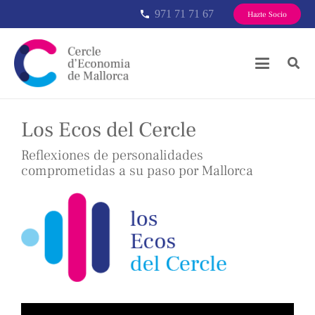
971 71 71 67
phone
Hazte Socio
Los Ecos del Cercle
Reflexiones de personalidades
comprometidas a su paso por Mallorca