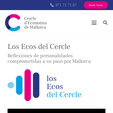
971 71 71 67
phone
Hazte Socio
Los Ecos del Cercle
Reflexiones de personalidades
comprometidas a su paso por Mallorca