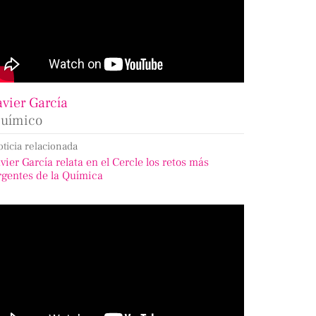
avier García
uímico
oticia relacionada
avier García relata en el Cercle los retos más
rgentes de la Química