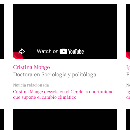
Cristina Monge
I
Doctora en Sociología y politóloga
F
Noticia relacionada
N
Cristina Monge desvela en el Cercle la oportunidad
I
que supone el cambio climático
d