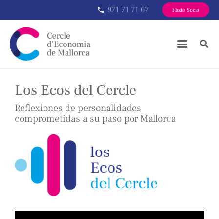
971 71 71 67
phone
Hazte Socio
Los Ecos del Cercle
Reflexiones de personalidades
comprometidas a su paso por Mallorca