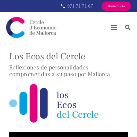
971 71 71 67
phone
Hazte Socio
Los Ecos del Cercle
Reflexiones de personalidades
comprometidas a su paso por Mallorca