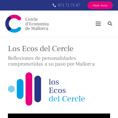
971 71 71 67
phone
Hazte Socio
Los Ecos del Cercle
Reflexiones de personalidades
comprometidas a su paso por Mallorca