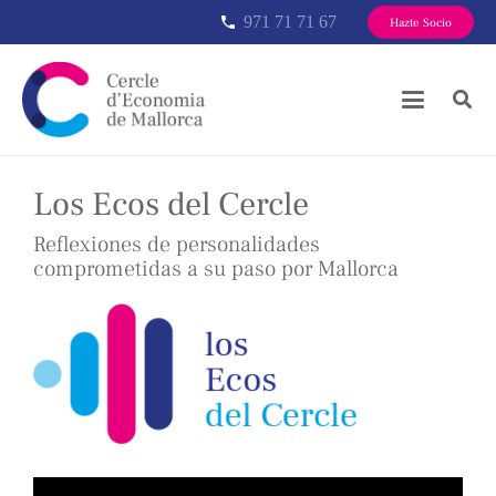
971 71 71 67
phone
Hazte Socio
Los Ecos del Cercle
Reflexiones de personalidades
comprometidas a su paso por Mallorca