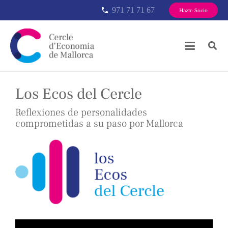
971 71 71 67
phone
Hazte Socio
Los Ecos del Cercle
Reflexiones de personalidades
comprometidas a su paso por Mallorca