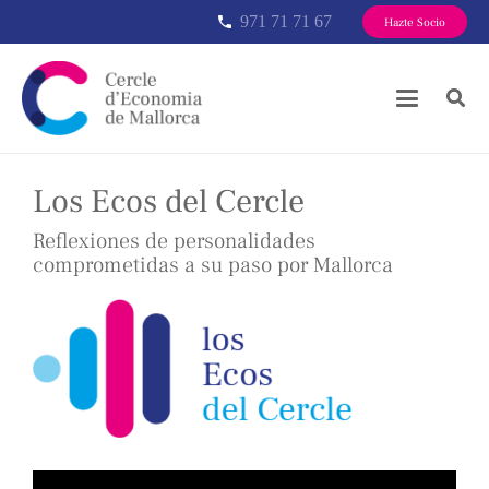
971 71 71 67
phone
Hazte Socio
Los Ecos del Cercle
Reflexiones de personalidades
comprometidas a su paso por Mallorca