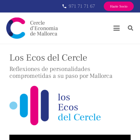
971 71 71 67
phone
Hazte Socio
Los Ecos del Cercle
Reflexiones de personalidades
comprometidas a su paso por Mallorca