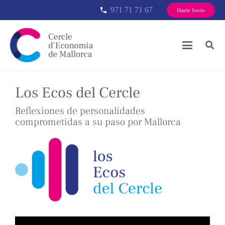
971 71 71 67
phone
Hazte Socio
Los Ecos del Cercle
Reflexiones de personalidades
comprometidas a su paso por Mallorca