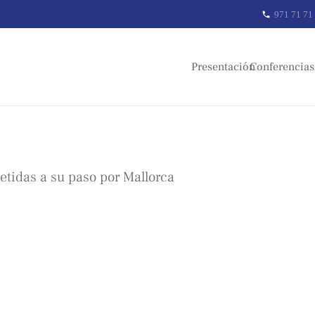
971 71 71
phone
Presentación
Conferencias
tidas a su paso por Mallorca