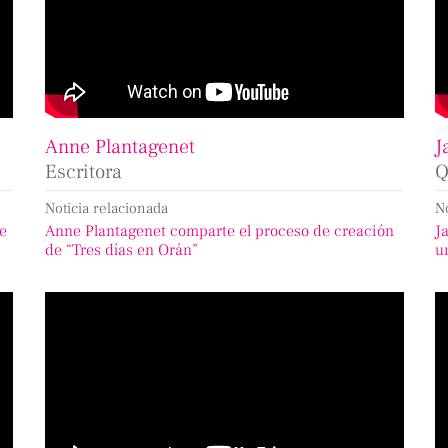
Anne Plantagenet
J
Escritora
Q
Noticia relacionada
N
de
Anne Plantagenet comparte el proceso de creación
J
de “Tres días en Orán”
u