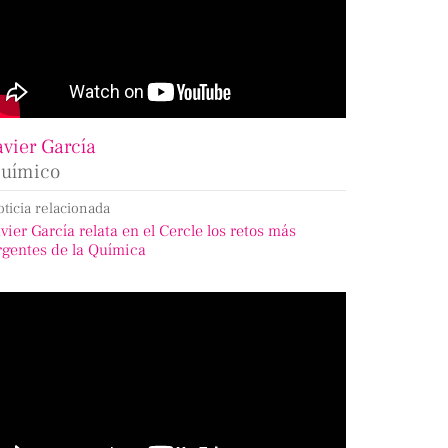
avier García
uímico
oticia relacionada
avier García relata en el Cercle los retos más
rgentes de la Química