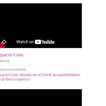
gnacio Cirac
ísico
oticia relacionada
gnacio Cirac desvela en el Cercle las posibilidades
e la física cuántica