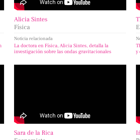
Alicia Sintes
T
Física
E
Noticia relacionada
N
n
La doctora en Física, Alicia Sintes, detalla la
T
investigación sobre las ondas gravitacionales
y
Sara de la Rica
I