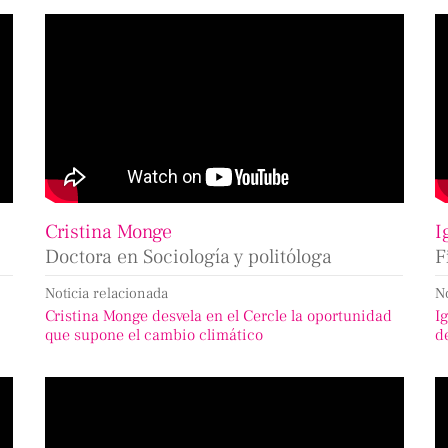
Cristina Monge
I
Doctora en Sociología y politóloga
F
Noticia relacionada
N
Cristina Monge desvela en el Cercle la oportunidad
I
que supone el cambio climático
d