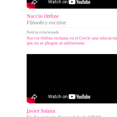
Nuccio Ordine
Filósofo y escritor
Noticia relacionada
Nuccio Ordine reclama en el Cercle una educació
que no se pliegue al utilitarismo
Javier Solana