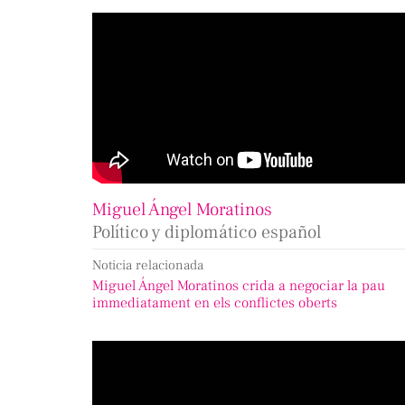
Miguel Ángel Moratinos
Político y diplomático español
Noticia relacionada
Miguel Ángel Moratinos crida a negociar la pau
immediatament en els conflictes oberts