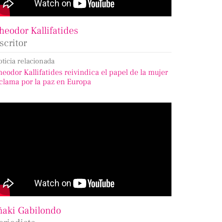
heodor Kallifatides
scritor
oticia relacionada
heodor Kallifatides reivindica el papel de la mujer
 clama por la paz en Europa
ñaki Gabilondo