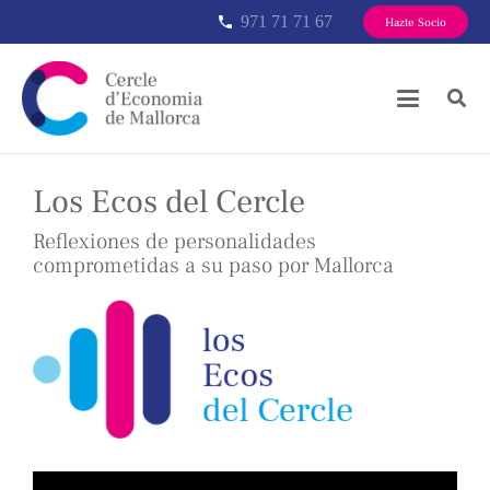
971 71 71 67
phone
Hazte Socio
Los Ecos del Cercle
Reflexiones de personalidades
comprometidas a su paso por Mallorca