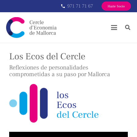
971 71 71 67
phone
Hazte Socio
Los Ecos del Cercle
Reflexiones de personalidades
comprometidas a su paso por Mallorca