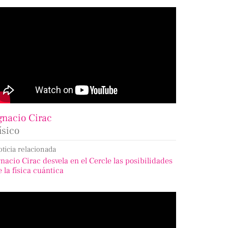
gnacio Cirac
ísico
oticia relacionada
gnacio Cirac desvela en el Cercle las posibilidades
e la física cuántica