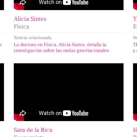
Alicia Sintes
T
Física
E
Noticia relacionada
N
n
La doctora en Física, Alicia Sintes, detalla la
T
investigación sobre las ondas gravitacionales
y
Sara de la Rica
I