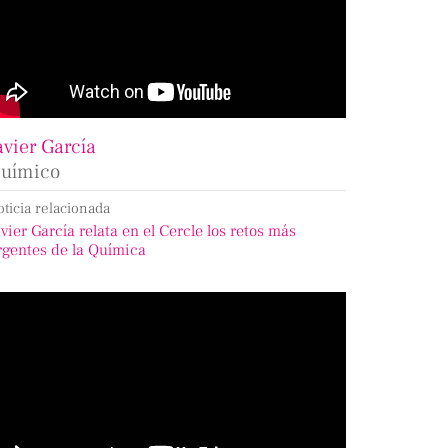
avier García
uímico
oticia relacionada
avier García relata en el Cercle los retos más
rgentes de la Química