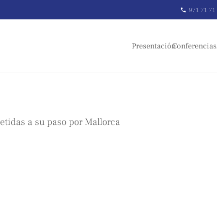
971 71 71
phone
Presentación
Conferencias
tidas a su paso por Mallorca