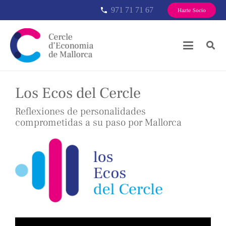
971 71 71 67
phone
Hazte Socio
Los Ecos del Cercle
Reflexiones de personalidades
comprometidas a su paso por Mallorca