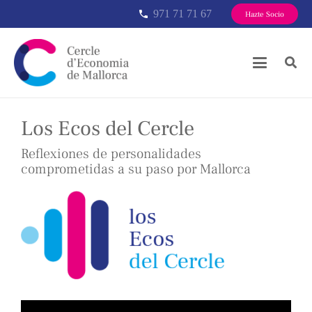
971 71 71 67
phone
Hazte Socio
Los Ecos del Cercle
Reflexiones de personalidades
comprometidas a su paso por Mallorca