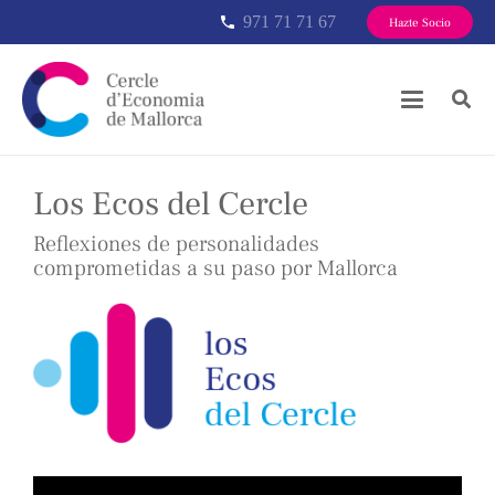
971 71 71 67
phone
Hazte Socio
Los Ecos del Cercle
Reflexiones de personalidades
comprometidas a su paso por Mallorca